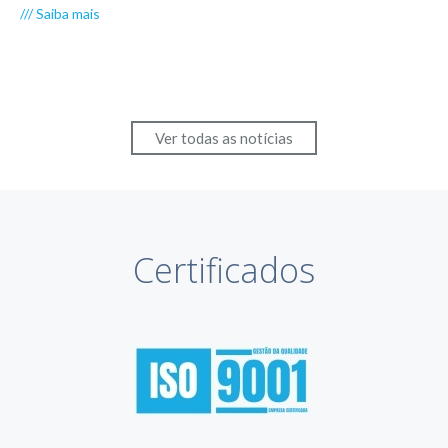
/// Saiba mais
coordenada.
Ver todas as notícias
Certificados