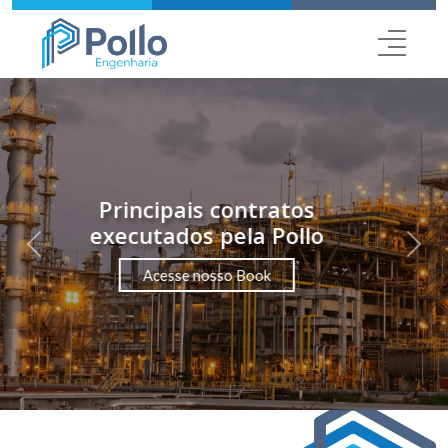
Soluções baseadas em
Produtividade e
Segurança.
Previous
Nex
Conheça a Pollo Industrial