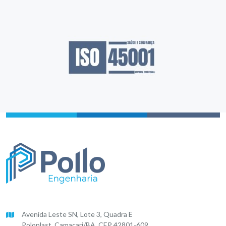
Avenida Leste SN, Lote 3, Quadra E
Poloplast, Camaçari/BA, CEP 42801-609