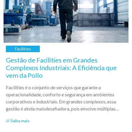
Facilities
Gestão de Facilities em Grandes
Complexos Industriais: A Eficiência que
vem da Pollo
Facilities é o conjunto de serviços que garante a
operacionalidade, conforto e segurança em ambientes
corporativos e industriais. Em grandes complexos, essa
gestão é ainda maisdesafiadora, pois envolve múltiplas
áreas interdependentes e que precisam funcionar de forma
/// Saiba mais
coordenada.