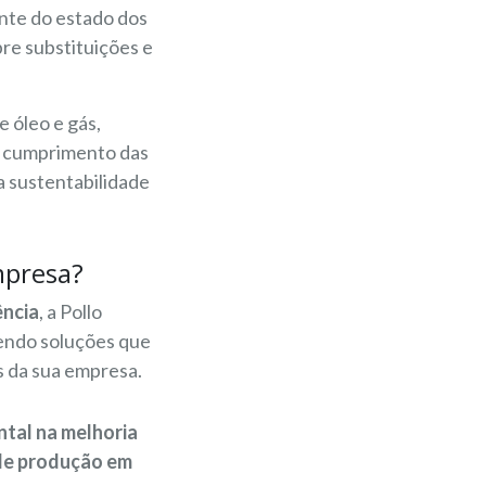
ante do estado dos
re substituições e
 óleo e gás,
o cumprimento das
a sustentabilidade
mpresa?
ência
, a Pollo
endo soluções que
s da sua empresa.
tal na melhoria
 de produção em