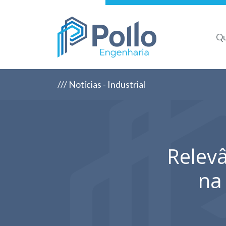
Q
/// Notícias - Industrial
Relevâ
na