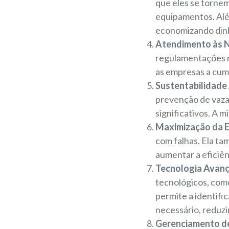
que eles se tornem
equipamentos. Além
economizando dinh
Atendimento às 
regulamentações r
as empresas a cump
Sustentabilidade
prevenção de vaza
significativos. A 
Maximização da Ef
com falhas. Ela t
aumentar a eficiên
Tecnologia Avanç
tecnológicos, como
permite a identif
necessário, reduzi
Gerenciamento de