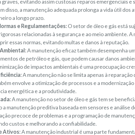
 graves, evitando assim custosas reparos emergenciais e 
 disso, a manutenção adequada prolonga a vida útil dos a
eiro a longo prazo.
Normas e Regulamentações:
O setor de óleo e gás está suj
igorosas relacionadas à segurança e ao meio ambiente. A
rir essas normas, evitando multas e danos à reputação.
 Ambiental:
A manutenção eficaz também desempenha um p
mentos de petróleo e gás, que podem causar danos ambie
minimização de impactos ambientais é uma preocupação cre
iciência:
A manutenção não se limita apenas à reparação
ambém envolve a otimização de processos e a modernização
cia energética e a produtividade.
ada:
A manutenção no setor de óleo e gás tem se benefic
 a manutenção preditiva baseada em sensores e análise de
icação precoce de problemas e a programação de manuten
ndo custos e melhorando a confiabilidade.
 Ativos:
A manutenção industrial é uma parte fundamenta