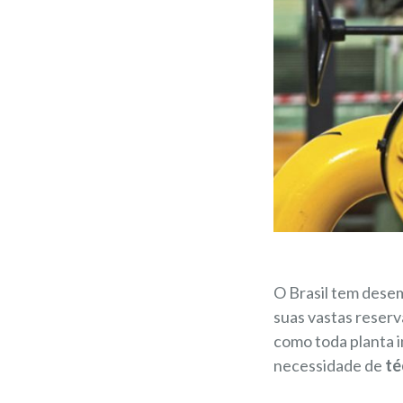
O Brasil tem des
suas vastas reserv
como toda planta i
necessidade de
té