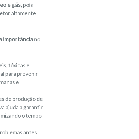
eo e gás,
pois
setor altamente
a importância
no
is, tóxicas e
al para prevenir
umanas e
es de produção de
a ajuda a garantir
nimizando o tempo
problemas antes