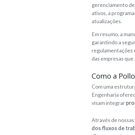
gerenciamento de a
ativos, a program
atualizações.
Em resumo, a manut
garantindo a segu
regulamentações e 
das empresas que 
Como a Pollo
Com uma estrutura
Engenharia ofere
visam integrar
pro
Através de nossas
dos fluxos de tra