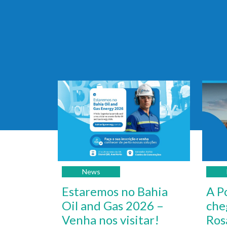
News
Estaremos no Bahia
A P
Oil and Gas 2026 –
che
Venha nos visitar!
Ros