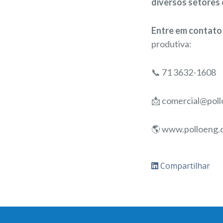
diversos setores 
Entre em contato
produtiva:
📞 71 3632-1608
📩 comercial@pol
🌎 www.polloeng.
Compartilhar