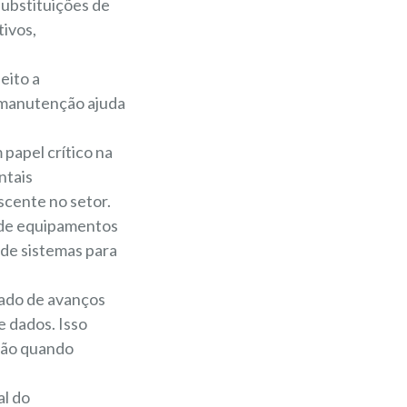
substituições de
tivos,
eito a
 manutenção ajuda
apel crítico na
ntais
scente no setor.
 de equipamentos
 de sistemas para
iado de avanços
 dados. Isso
ção quando
l do