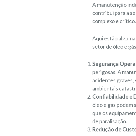
A manutenção ind
contribui para a s
complexo e crítico.
Aqui estão algumas
setor de óleo e gás
Segurança Operac
perigosas. A manu
acidentes graves,
ambientais catastr
Confiabilidade e 
óleo e gás podem 
que os equipament
de paralisação.
Redução de Custo